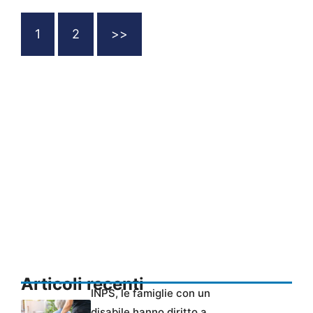
1
2
>>
Articoli recenti
INPS, le famiglie con un
disabile hanno diritto a