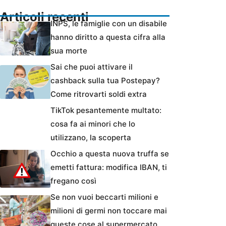
Articoli recenti
INPS, le famiglie con un disabile
hanno diritto a questa cifra alla
sua morte
Sai che puoi attivare il
cashback sulla tua Postepay?
Come ritrovarti soldi extra
TikTok pesantemente multato:
cosa fa ai minori che lo
utilizzano, la scoperta
Occhio a questa nuova truffa se
emetti fattura: modifica IBAN, ti
fregano così
Se non vuoi beccarti milioni e
milioni di germi non toccare mai
queste cose al supermercato