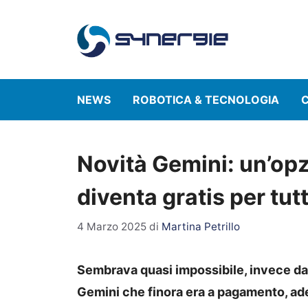
Vai
al
contenuto
NEWS
ROBOTICA & TECNOLOGIA
C
Novità Gemini: un’op
diventa gratis per tutt
4 Marzo 2025
di
Martina Petrillo
Sembrava quasi impossibile, invece da 
Gemini che finora era a pagamento, ades