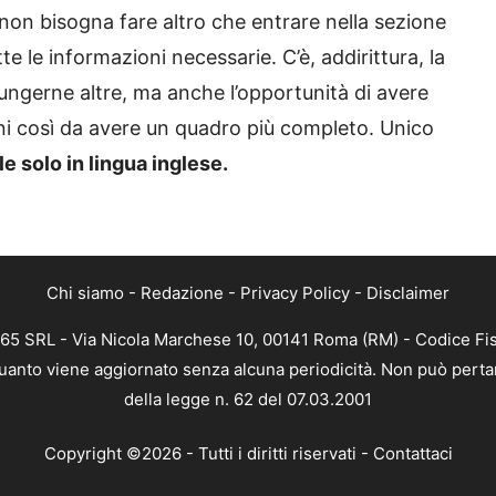
 non bisogna fare altro che entrare nella sezione
e le informazioni necessarie. C’è, addirittura, la
iungerne altre, ma anche l’opportunità di avere
i così da avere un quadro più completo. Unico
le solo in lingua inglese.
Chi siamo
-
Redazione
-
Privacy Policy
-
Disclaimer
365 SRL - Via Nicola Marchese 10, 00141 Roma (RM) - Codice Fis
 quanto viene aggiornato senza alcuna periodicità. Non può perta
della legge n. 62 del 07.03.2001
Copyright ©2026 - Tutti i diritti riservati -
Contattaci