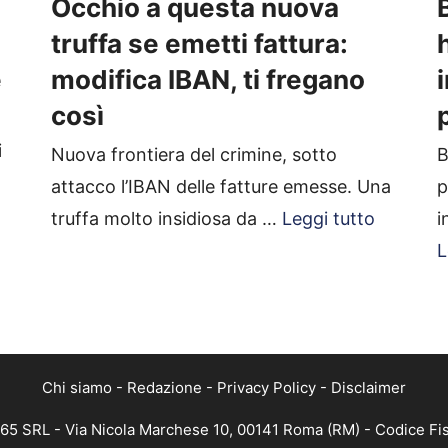
Occhio a questa nuova
truffa se emetti fattura:
e
modifica IBAN, ti fregano
così
i
Nuova frontiera del crimine, sotto
B
attacco l’IBAN delle fatture emesse. Una
p
truffa molto insidiosa da …
Leggi tutto
i
L
Chi siamo
-
Redazione
-
Privacy Policy
-
Disclaimer
365 SRL - Via Nicola Marchese 10, 00141 Roma (RM) - Codice Fis