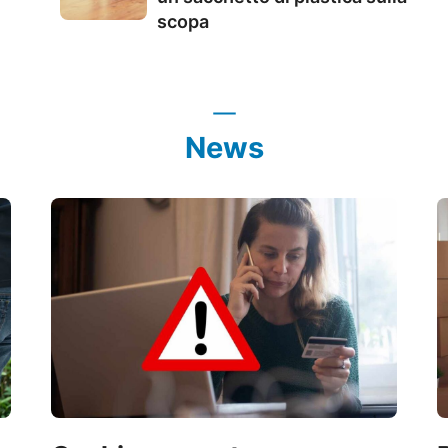
scopa
News