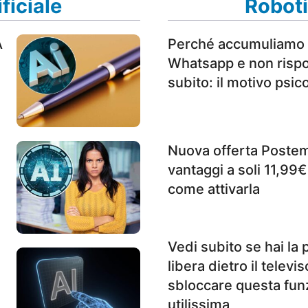
ficiale
Roboti
A
Perché accumuliamo
Whatsapp e non risp
subito: il motivo psic
Nuova offerta Postemo
vantaggi a soli 11,99€
come attivarla
Vedi subito se hai la
libera dietro il televi
sbloccare questa fun
utilissima