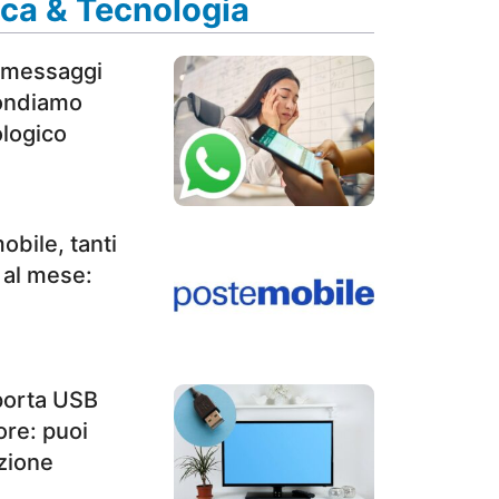
ca & Tecnologia
 messaggi
ondiamo
ologico
bile, tanti
 al mese:
 porta USB
sore: puoi
zione