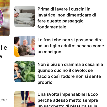
Prima di lavare i cuscini in
lavatrice, non dimenticare di
fare questo passaggio
fondamentale
Le frasi che non si possono dire
ad un figlio adulto: pesano come
i e
un macigno
e
Non è più un dramma a casa mia
quando cucino il cavolo: se
faccio così l’odore non si sente
proprio
Una svolta impensabile! Ecco
 che
perché adesso metto sempre
un sacchetto di plastica sulla