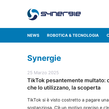
Vai
al
contenuto
NEWS
ROBOTICA & TECNOLOGIA
C
Synergie
25 Marzo 2025
TikTok pesantemente multato: c
che lo utilizzano, la scoperta
TikTok si è visto costretto a pagare u
sostanziosa. C’è un motivo preciso e c’