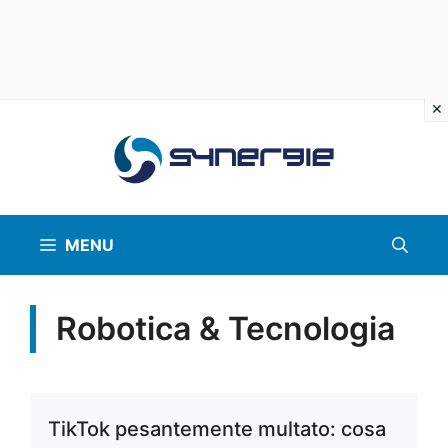
Vai
al
contenuto
MENU
Robotica & Tecnologia
TikTok pesantemente multato: cosa