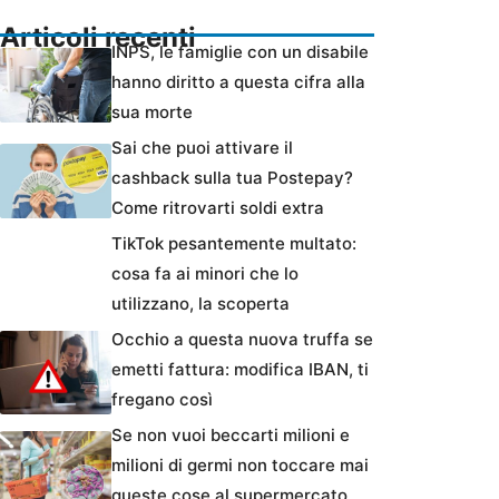
Articoli recenti
INPS, le famiglie con un disabile
hanno diritto a questa cifra alla
sua morte
Sai che puoi attivare il
cashback sulla tua Postepay?
Come ritrovarti soldi extra
TikTok pesantemente multato:
cosa fa ai minori che lo
utilizzano, la scoperta
Occhio a questa nuova truffa se
emetti fattura: modifica IBAN, ti
fregano così
Se non vuoi beccarti milioni e
milioni di germi non toccare mai
queste cose al supermercato