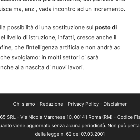
nuisca ma, anzi, vada incontro ad un incremento.
la possibilità di una sostituzione sul
posto di
el livello di istruzione, infatti, cresce anche il
nfine, che l’intelligenza artificiale non andrà ad
he svolgiamo: in molti settori ci sarà
nche alla nascita di nuovi lavori.
Chi siamo
-
Redazione
-
Privacy Policy
-
Disclaimer
365 SRL - Via Nicola Marchese 10, 00141 Roma (RM) - Codice Fis
 quanto viene aggiornato senza alcuna periodicità. Non può perta
della legge n. 62 del 07.03.2001