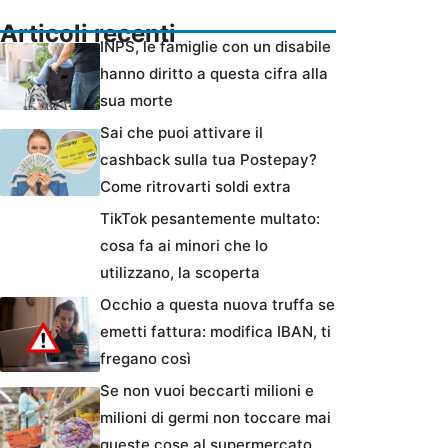
Articoli recenti
INPS, le famiglie con un disabile
hanno diritto a questa cifra alla
sua morte
Sai che puoi attivare il
cashback sulla tua Postepay?
Come ritrovarti soldi extra
TikTok pesantemente multato:
cosa fa ai minori che lo
utilizzano, la scoperta
Occhio a questa nuova truffa se
emetti fattura: modifica IBAN, ti
fregano così
Se non vuoi beccarti milioni e
milioni di germi non toccare mai
queste cose al supermercato