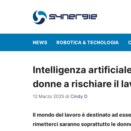
Vai
al
contenuto
NEWS
ROBOTICA & TECNOLOGIA
C
Intelligenza artificia
donne a rischiare il la
12 Marzo 2025
di
Cindy D
Il mondo del lavoro è destinato ad esser
rimetterci saranno soprattutto le donn