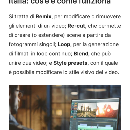
Italia: cos’è e come funziona
Si tratta di
Remix,
per modificare o rimuovere
gli elementi di un video;
Re-cut,
che permette
di creare (o estendere) scene a partire da
fotogrammi singoli;
Loop,
per la generazione
di filmati in loop continuo;
Blend,
che può
unire due video; e
Style presets,
con il quale
è possibile modificare lo stile visivo del video.