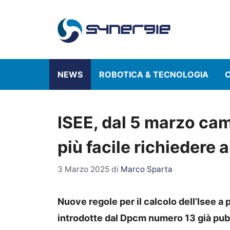
Vai
al
contenuto
NEWS
ROBOTICA & TECNOLOGIA
C
ISEE, dal 5 marzo cam
più facile richiedere 
3 Marzo 2025
di
Marco Sparta
Nuove regole per il calcolo dell’Isee a 
introdotte dal Dpcm numero 13 già pubb