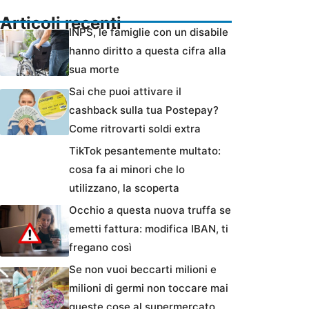
Articoli recenti
INPS, le famiglie con un disabile
hanno diritto a questa cifra alla
sua morte
Sai che puoi attivare il
cashback sulla tua Postepay?
Come ritrovarti soldi extra
TikTok pesantemente multato:
cosa fa ai minori che lo
utilizzano, la scoperta
Occhio a questa nuova truffa se
emetti fattura: modifica IBAN, ti
fregano così
Se non vuoi beccarti milioni e
milioni di germi non toccare mai
queste cose al supermercato