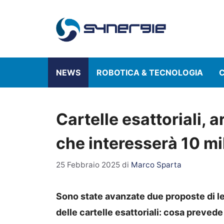
Vai
al
contenuto
NEWS
ROBOTICA & TECNOLOGIA
C
Cartelle esattoriali, a
che interesserà 10 mili
25 Febbraio 2025
di
Marco Sparta
Sono state avanzate due proposte di l
delle cartelle esattoriali: cosa prevede l