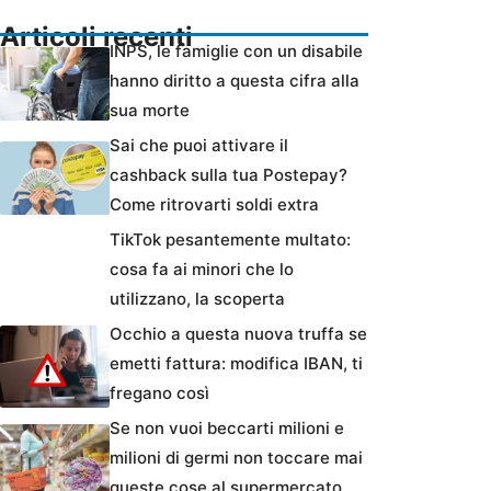
Articoli recenti
INPS, le famiglie con un disabile
hanno diritto a questa cifra alla
sua morte
Sai che puoi attivare il
cashback sulla tua Postepay?
Come ritrovarti soldi extra
TikTok pesantemente multato:
cosa fa ai minori che lo
utilizzano, la scoperta
Occhio a questa nuova truffa se
emetti fattura: modifica IBAN, ti
fregano così
Se non vuoi beccarti milioni e
milioni di germi non toccare mai
queste cose al supermercato