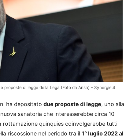
ue proposte di legge della Lega (Foto da Ansa) – Synergie.it
vini ha depositato
due proposte di legge
, uno alla
 nuova sanatoria che interesserebbe circa 10
 la rottamazione quinquies coinvolgerebbe tutti
lla riscossione nel periodo tra il
1° luglio 2022 al