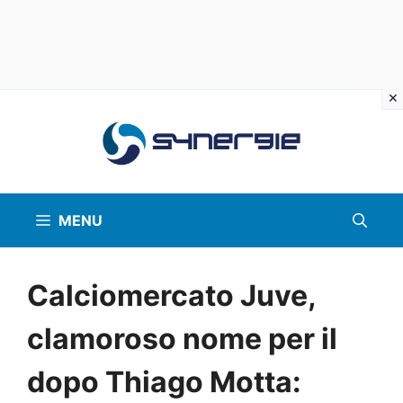
Vai
al
contenuto
MENU
Calciomercato Juve,
clamoroso nome per il
dopo Thiago Motta: