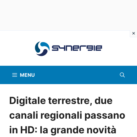
Vai
al
contenuto
MENU
Digitale terrestre, due
canali regionali passano
in HD: la grande novità