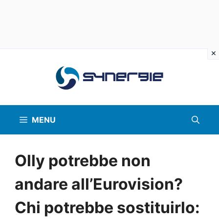
Vai
al
contenuto
MENU
Olly potrebbe non
andare all’Eurovision?
Chi potrebbe sostituirlo: