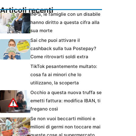
Articoli recenti
INPS, le famiglie con un disabile
hanno diritto a questa cifra alla
sua morte
Sai che puoi attivare il
cashback sulla tua Postepay?
Come ritrovarti soldi extra
TikTok pesantemente multato:
cosa fa ai minori che lo
utilizzano, la scoperta
Occhio a questa nuova truffa se
emetti fattura: modifica IBAN, ti
fregano così
Se non vuoi beccarti milioni e
milioni di germi non toccare mai
queste cose al supermercato