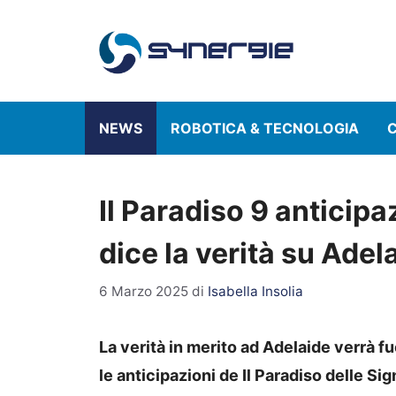
Vai
al
contenuto
NEWS
ROBOTICA & TECNOLOGIA
C
Il Paradiso 9 anticip
dice la verità su Adel
6 Marzo 2025
di
Isabella Insolia
La verità in merito ad Adelaide verrà f
le anticipazioni de Il Paradiso delle Sig