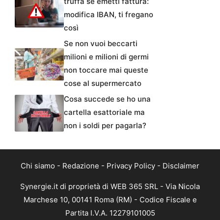
truffa se emetti fattura:
modifica IBAN, ti fregano
così
Se non vuoi beccarti
milioni e milioni di germi
non toccare mai queste
cose al supermercato
Cosa succede se ho una
cartella esattoriale ma
non i soldi per pagarla?
Chi siamo
-
Redazione
-
Privacy Policy
-
Disclaimer
Synergie.it di proprietà di WEB 365 SRL - Via Nicola
Marchese 10, 00141 Roma (RM) - Codice Fiscale e
Partita I.V.A. 12279101005