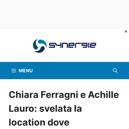
Vai
al
contenuto
MENU
Chiara Ferragni e Achille
Lauro: svelata la
location dove