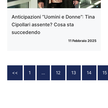
Anticipazioni “Uomini e Donne”: Tina
Cipollari assente? Cosa sta
succedendo
11 Febbraio 2025
<<
1
…
12
13
14
15