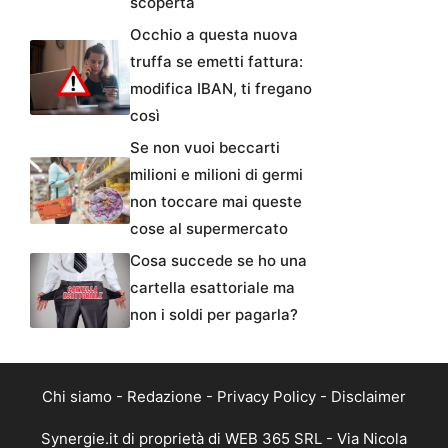
scoperta
Occhio a questa nuova
truffa se emetti fattura:
modifica IBAN, ti fregano
così
Se non vuoi beccarti
milioni e milioni di germi
non toccare mai queste
cose al supermercato
Cosa succede se ho una
cartella esattoriale ma
non i soldi per pagarla?
Chi siamo
-
Redazione
-
Privacy Policy
-
Disclaimer
Synergie.it di proprietà di WEB 365 SRL - Via Nicola