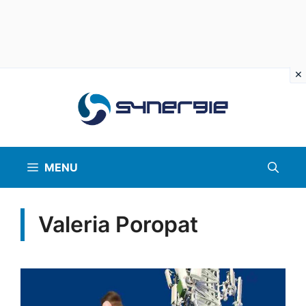
Vai
al
contenuto
MENU
Valeria Poropat